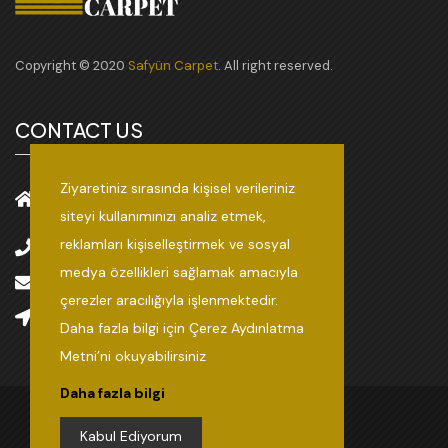
Copyright © 2020
Safyün Carpet
. All right reserved.
CONTACT US
Ziyaretiniz sırasında kişisel verileriniz
5.OSB, 83545 NOLU CADDE NO:7, 27120
siteyi kullanımınızı analiz etmek,
Şehitkamil/Gaziantep
reklamları kişiselleştirmek ve sosyal
+90 (342) 357 00 90
medya özellikleri sağlamak amacıyla
info@safyun.com
çerezler aracılığıyla işlenmektedir.
Directions
Daha fazla bilgi için Çerez Aydınlatma
Metni’ni okuyabilirsiniz
Daha fazla bilgi
KVKK
Quality Certificates
Our Policies
Kabul Ediyorum